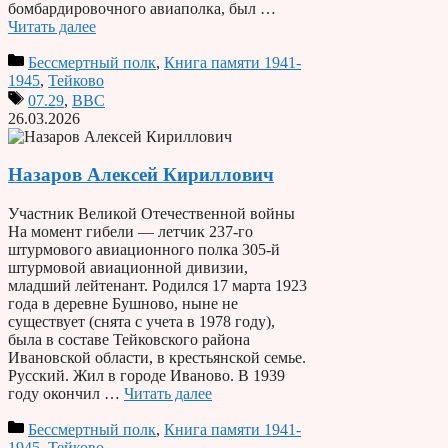
бомбардировочного авиаполка, был …
Читать далее
Бессмертный полк
,
Книга памяти 1941-
1945
,
Тейково
07.29
,
ВВС
26.03.2026
Назаров Алексей Кириллович
Участник Великой Отечественной войны
На момент гибели — летчик 237-го
штурмового авиационного полка 305-й
штурмовой авиационной дивизии,
младший лейтенант. Родился 17 марта 1923
года в деревне Бушново, ныне не
существует (снята с учета в 1978 году),
была в составе Тейковского района
Ивановской области, в крестьянской семье.
Русский. Жил в городе Иваново. В 1939
году окончил …
Читать далее
Бессмертный полк
,
Книга памяти 1941-
1945
,
Тейково