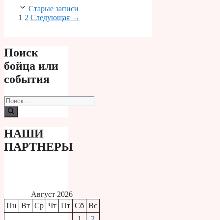
Старые записи
Страница
Страница
1
2
Следующая
→
Поиск
бойца или
события
Поиск:
НАШИ
ПАРТНЕРЫ
Август 2026
Пн
Вт
Ср
Чт
Пт
Сб
Вс
1
2