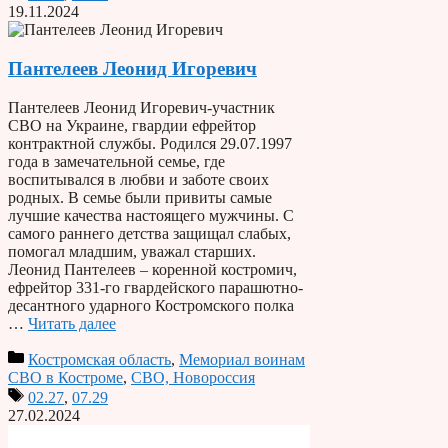
19.11.2024
Пантелеев Леонид Игоревич
Пантелеев Леонид Игоревич-участник
СВО на Украине, гвардии ефрейтор
контрактной службы. Родился 29.07.1997
года в замечательной семье, где
воспитывался в любви и заботе своих
родных. В семье были привиты самые
лучшие качества настоящего мужчины. С
самого раннего детства защищал слабых,
помогал младшим, уважал старших.
Леонид Пантелеев – коренной костромич,
ефрейтор 331-го гвардейского парашютно-
десантного ударного Костромского полка
…
Читать далее
Костромская область
,
Мемориал воинам
СВО в Костроме
,
СВО, Новороссия
02.27
,
07.29
27.02.2024