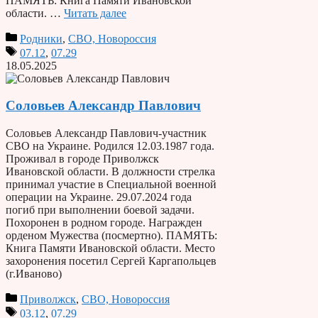
ПАМЯТЬ: Книга Памяти Ивановской
области. …
Читать далее
Родники
,
СВО, Новороссия
07.12
,
07.29
18.05.2025
Соловьев Александр Павлович
Соловьев Александр Павлович-участник
СВО на Украине. Родился 12.03.1987 года.
Проживал в городе Приволжск
Ивановской области. В должности стрелка
принимал участие в Специальной военной
операции на Украине. 29.07.2024 года
погиб при выполнении боевой задачи.
Похоронен в родном городе. Награжден
орденом Мужества (посмертно). ПАМЯТЬ:
Книга Памяти Ивановской области. Место
захоронения посетил Сергей Каргапольцев
(г.Иваново)
Приволжск
,
СВО, Новороссия
03.12
,
07.29