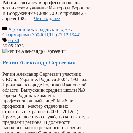
Работал слесарем в профессионально-
техническом училище №4 города Воронеж.
В Вооруженные Силы СССР призван 25
апреля 1982 …
Читать далее
Афганистан
,
Солдатский храм
,
Сформирован 350-й ПДП (25.12.1944)
05.30
30.05.2023
Репин Александр Сергеевич
Репин Александр Сергеевич-участник
СВО на Украине. Родился 30.04.1993 года.
Проживал в городе Родники Ивановской
области. Выпускник средней школы №3
города Родники. Закончил
профессиональный лицей № 46 по
профессии «Мастер отделочных
строительных работ» (2009 – 2012гг.)
Проходил военную службу по контракту за
пределами региона. В должности
наводчика мотострелкового отделения
выполнял задачи Специальной военной