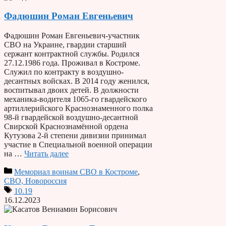
Фадюшин Роман Евгеньевич
Фадюшин Роман Евгеньевич-участник
СВО на Украине, гвардии старший
сержант контрактной службы. Родился
27.12.1986 года. Проживал в Костроме.
Служил по контракту в воздушно-
десантных войсках. В 2014 году женился,
воспитывал двоих детей. В должности
механика-водителя 1065-го гвардейского
артиллерийского Краснознаменного полка
98-й гвардейской воздушно-десантной
Свирской Краснознамённой ордена
Кутузова 2-й степени дивизии принимал
участие в Специальной военной операции
на …
Читать далее
Мемориал воинам СВО в Костроме
,
СВО, Новороссия
10.19
16.12.2023