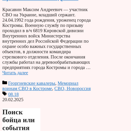
Красавин Максим Андреевич — участник
СВО на Украине, младший сержант.
24.04.1992 года рождения, уроженец города
Костромы. Военную службу по призыву
проходил в в/ч 6819 Кировской дивизии
Внутренних войск Министерства
внутренних дел Российской Федерации по
охране особо важных государственных
объектов, в должности командира
стрелкового отделения. После окончания
службы работал на деревообрабатывающих
предприятиях города Костромы и города …
Читать далее
Георгиевские кавалеры
,
Мемориал
воинам СВО в Костроме
,
СВО, Новороссия
08.18
20.02.2025
Поиск
бойца или
события