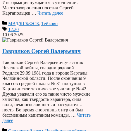
Информация нуждается в уточнении.
Место захоронения посетил Сергей
Каргапольцев …
Читать далее
МВД/КГБ/ФСБ
,
Тейково
12.20
10.06.2025
Гаврилков Сергей Валерьевич
Гаврилков Сергей Валерьевич-участник
Чеченской войны, гвардии рядовой.
Родился 29.09.1981 года в городе Карта­лы
Челябинской области. После окончания 9
клас­сов средней школы № 31 поступил в
Карталинское техническое училище № 42.
Друзья уважали его за такие чисто мужские
качества, как твердость харак­тера, сила
воли, немногословность и рассудитель­
ность. Во время спортивных игр он был
бессменным капитаном команды. …
Читать
далее
Солдатский храм
,
Челябинская область