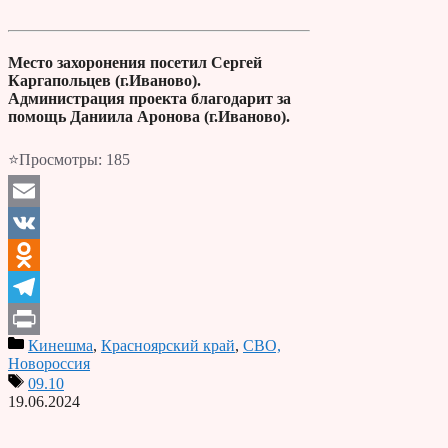
Место захоронения посетил Сергей
Каргапольцев (г.Иваново).
Администрация проекта благодарит за
помощь Даниила Аронова (г.Иваново).
⭐Просмотры:
185
Email
VK
Odnoklassniki
Telegram
Кинешма
,
Красноярский край
,
СВО,
Print
Новороссия
09.10
19.06.2024