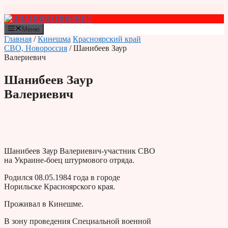
Перейти
к
содержимому
Меню
Главная
/
Кинешма
Красноярский край
СВО, Новороссия
/ Шанибеев Заур
Валериевич
Шанибеев Заур
Валериевич
Шанибеев Заур Валериевич-участник СВО
на Украине-боец штурмового отряда.
Родился 08.05.1984 года в городе
Норильске Красноярского края.
Проживал в Кинешме.
В зону проведения Специальной военной