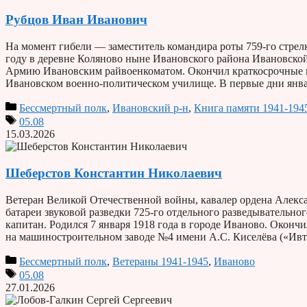
Рубцов Иван Иванович
На момент гибели — заместитель командира роты 759-го стрелк
году в деревне Коляново ныне Ивановского района Ивановской
Армию Ивановским райвоенкоматом. Окончил краткосрочные 
Ивановском военно-политическом училище. В первые дни янв
Бессмертный полк
,
Ивановский р-н
,
Книга памяти 1941-194
05.08
15.03.2026
Шеберстов Константин Николаевич
Ветеран Великой Отечественной войны, кавалер ордена Алек
батареи звуковой разведки 725-го отдельного разведывательно
капитан. Родился 7 января 1918 года в городе Иваново. Оконч
на машиностроительном заводе №4 имени А.С. Киселёва («Ивт
Бессмертный полк
,
Ветераны 1941-1945
,
Иваново
05.08
27.01.2026