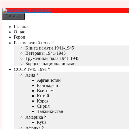
Перейти
к
содержимому
Меню
Главная
О нас
Герои
Бессмертный полк
Книга памяти 1941-1945
Ветераны 1941-1945
Труженики тыла 1941-1945
Борцы с националистами
СССР 1945-1991
Азия
Афганистан
Бангладеш
Вьетнам
Китай
Корея
Сирия
Таджикистан
Америка
Куба
Африка