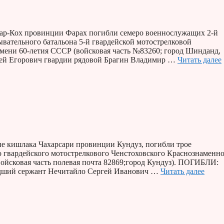
е Лар-Кох провинции Фарах погибли семеро военнослужащих 2-й
ывательного батальона 5-й гвардейской мотострелковой
мени 60-летия СССР (войсковая часть №83260; город Шинданд,
рей Егорович гвардии рядовой Брагин Владимир …
Читать далее
йоне кишлака Чахарсари провинции Кундуз, погибли трое
о гвардейского мотострелкового Ченстоховского Краснознаменн
войсковая часть полевая почта 82869;город Кундуз). ПОГИБЛИ:
адший сержант Нечитайло Сергей Иванович …
Читать далее