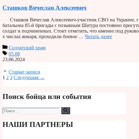
Сташков Вячеслав Алексеевич
Сташков Вячеслав Алексеевич-участник СВО на Украине, гвар
батальона 85-й бригады с позывным Шатура постоянно присут
солдат и подчиненных. Стоит отметить, что именно под руко
х числах января, проходили боевое …
Читать далее
Солдатский храм
05.08
23.06.2024
Старые записи
Страница
Страница
Страница
1
2
3
Следующая
→
Поиск бойца или события
Поиск:
НАШИ ПАРТНЕРЫ