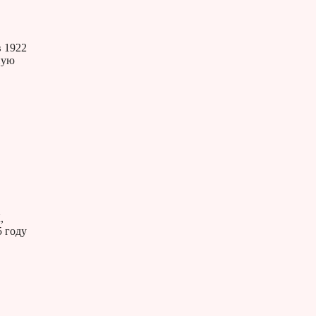
в 1922
ную
,
5 году