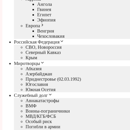
Ангола
Гвинея
Египет
Эфиопия
Европа
Венгрия
Чехословакия
Российская Федерация
СВО, Новороссия
Северный Кавказ
Крым
Миротворцы
Абхазия
Азербайджан
Приднестровье (02.03.1992)
Югославия
Южная Осетия
Служебный долг
Авиакатастрофы
ВМФ
Воины-пограничники
МВД/КГБ/ФСБ
Особый риск
Погибли в армии