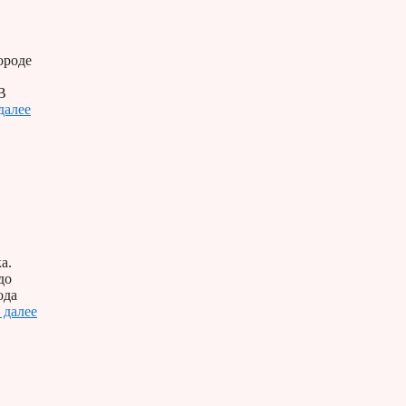
ороде
В
далее
а.
до
ода
 далее