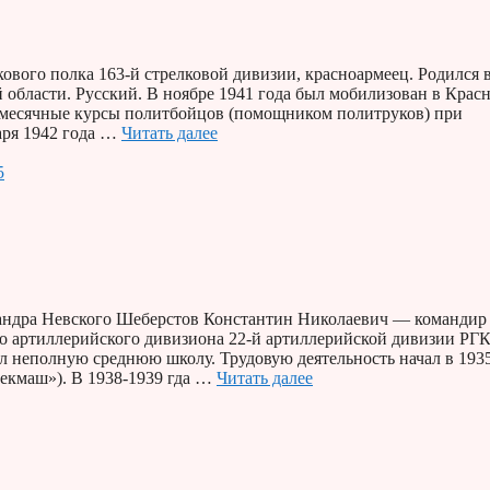
ового полка 163-й стрелковой дивизии, красноармеец. Родился 
 области. Русский. В ноябре 1941 года был мобилизован в Крас
месячные курсы политбойцов (помощником политруков) при
аря 1942 года …
Читать далее
5
сандра Невского Шеберстов Константин Николаевич — командир
го артиллерийского дивизиона 22-й артиллерийской дивизии РГК
ил неполную среднюю школу. Трудовую деятельность начал в 193
екмаш»). В 1938-1939 гда …
Читать далее