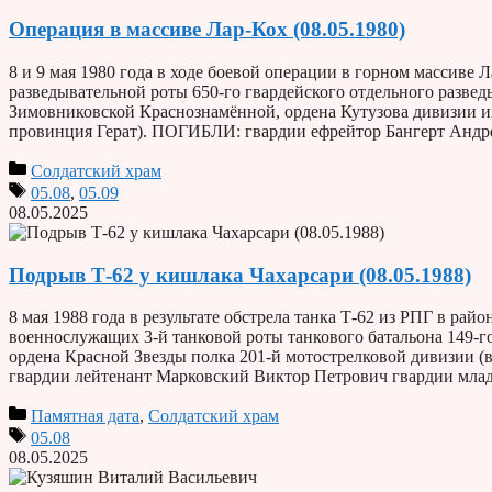
Операция в массиве Лар-Кох (08.05.1980)
8 и 9 мая 1980 года в ходе боевой операции в горном массив
разведывательной роты 650-го гвардейского отдельного развед
Зимовниковской Краснознамённой, ордена Кутузова дивизии и
провинция Герат). ПОГИБЛИ: гвардии ефрейтор Бангерт Анд
Солдатский храм
05.08
,
05.09
08.05.2025
Подрыв Т-62 у кишлака Чахарсари (08.05.1988)
8 мая 1988 года в результате обстрела танка Т-62 из РПГ в ра
военнослужащих 3-й танковой роты танкового батальона 149-г
ордена Красной Звезды полка 201-й мотострелковой дивизии (
гвардии лейтенант Марковский Виктор Петрович гвардии мл
Памятная дата
,
Солдатский храм
05.08
08.05.2025