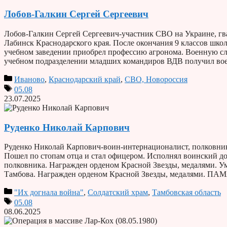
Лобов-Галкин Сергей Сергеевич
Лобов-Галкин Сергей Сергеевич-участник СВО на Украине, гва
Лабинск Краснодарского края. После окончания 9 классов шко
учебном заведении приобрел профессию агронома. Военную сл
учебном подразделении младших командиров ВДВ получил во
Иваново
,
Краснодарский край
,
СВО, Новороссия
05.08
23.07.2025
Руденко Николай Карпович
Руденко Николай Карпович-воин-интернационалист, полковник в
Пошел по стопам отца и стал офицером. Исполнял воинский до
полковника. Награжден орденом Красной Звезды, медалями. Ум
Тамбова. Награжден орденом Красной Звезды, медалями. ПА
"Их догнала война"
,
Солдатский храм
,
Тамбовская область
05.08
08.06.2025