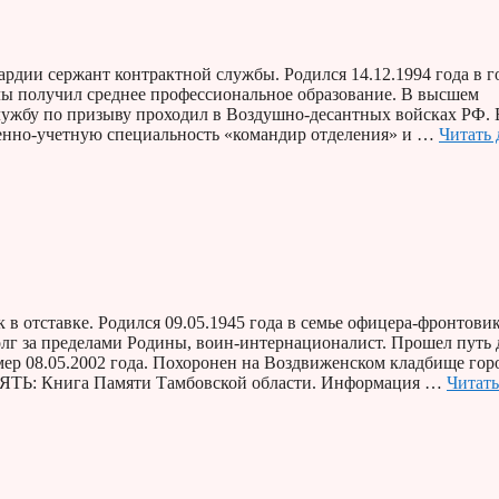
рдии сержант контрактной службы. Родился 14.12.1994 года в г
лы получил среднее профессиональное образование. В высшем
ужбу по призыву проходил в Воздушно-десантных войсках РФ. 
енно-учетную специальность «командир отделения» и …
Читать 
 отставке. Родился 09.05.1945 года в семье офицера-фронтовик
лг за пределами Родины, воин-интернационалист. Прошел путь 
ер 08.05.2002 года. Похоронен на Воздвиженском кладбище гор
МЯТЬ: Книга Памяти Тамбовской области. Информация …
Читать