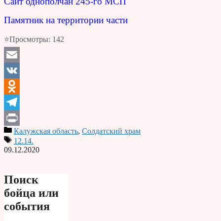
Сайт однополчан 245-го МСП
Памятник на территории части
⭐Просмотры:
142
Email
VK
Odnoklassniki
Telegram
Калужская область
,
Солдатский храм
Print
12.14.
09.12.2020
Поиск
бойца или
события