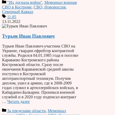
"Их догнала война"
,
Мемориал воинам
СВО в Костроме
,
СВО, Новороссия
,
Северный Кавказ
11.05
13.11.2022
Турьев Иван Павлович
Турьев Иван Павлович-участник СВО на
Украине, гвардии ефрейтор контрактной
службы. Родился 04.01.1985 года в поселке
Караваево Костромского района
Костромской области. Сразу после
окончания Караваевской средней школы
поступил в Костромской
автотранспортный техникум. Получив
диплом, ушел в армию, где в 2008-2009
годах служил в артиллерийских войсках, в
Кабардино-Балкарии. Проникся военной
службой и в 2020 году подписал контракт
…
Читать далее
За пределами области
,
Мемориал