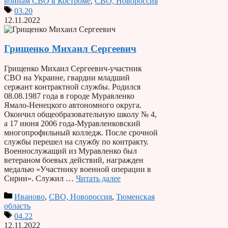
воинам СВО в Костроме
,
СВО, Новороссия
03.20
12.11.2022
Грищенко Михаил Сергеевич
Грищенко Михаил Сергеевич-участник
СВО на Украине, гвардии младший
сержант контрактной службы. Родился
08.08.1987 года в городе Муравленко
Ямало-Ненецкого автономного округа.
Окончил общеобразовательную школу № 4,
а 17 июня 2006 года-Муравленковский
многопрофильный колледж. После срочной
службы перешел на службу по контракту.
Военнослужащий из Муравленко был
ветераном боевых действий, награжден
медалью «Участнику военной операции в
Сирии». Служил …
Читать далее
Иваново
,
СВО, Новороссия
,
Тюменская
область
04.22
12.11.2022