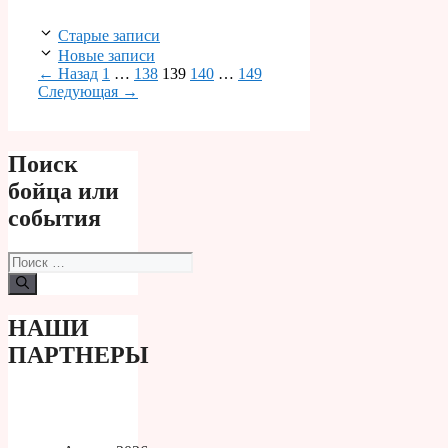
Старые записи
Новые записи
Страница
Страница
Страница
Страница
Страница
←
Назад
1
…
138
139
140
…
149
Следующая
→
Поиск
бойца или
события
Поиск:
НАШИ
ПАРТНЕРЫ