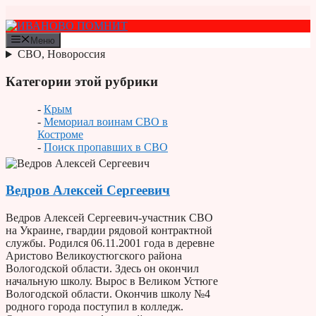
Перейти
к
содержимому
Меню
СВО, Новороссия
Категории этой рубрики
-
Крым
-
Мемориал воинам СВО в
Костроме
-
Поиск пропавших в СВО
Ведров Алексей Сергеевич
Ведров Алексей Сергеевич-участник СВО
на Украине, гвардии рядовой контрактной
службы. Родился 06.11.2001 года в деревне
Аристово Великоустюгского района
Вологодской области. Здесь он окончил
начальную школу. Вырос в Великом Устюге
Вологодской области. Окончив школу №4
родного города поступил в колледж.