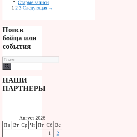
Старые записи
Страница
Страница
Страница
1
2
3
Следующая
→
Поиск
бойца или
события
Поиск:
НАШИ
ПАРТНЕРЫ
Август 2026
Пн
Вт
Ср
Чт
Пт
Сб
Вс
1
2