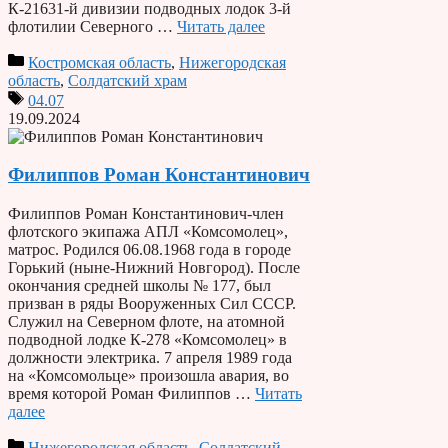
К-21631-й дивизии подводных лодок 3-й
флотилии Северного …
Читать далее
Костромская область
,
Нижегородская
область
,
Солдатский храм
04.07
19.09.2024
Филиппов Роман Константинович
Филиппов Роман Константинович-член
флотского экипажа АПЛ «Комсомолец»,
матрос. Родился 06.08.1968 года в городе
Горький (ныне-Нижний Новгород). После
окончания средней школы № 177, был
призван в ряды Вооруженных Сил СССР.
Служил на Северном флоте, на атомной
подводной лодке К-278 «Комсомолец» в
должности электрика. 7 апреля 1989 года
на «Комсомольце» произошла авария, во
время которой Роман Филиппов …
Читать
далее
Нижегородская область
,
Солдатский