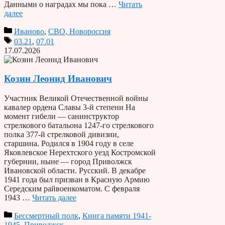
Данными о наградах мы пока …
Читать
далее
Иваново
,
СВО, Новороссия
03.21
,
07.01
17.07.2026
Козин Леонид Иванович
Участник Великой Отечественной войны
кавалер ордена Славы 3-й степени На
момент гибели — санинструктор
стрелкового батальона 1247-го стрелкового
полка 377-й стрелковой дивизии,
старшина. Родился в 1904 году в селе
Яковлевское Нерехтского уезд Костромской
губернии, ныне — город Приволжск
Ивановской области. Русский. В декабре
1941 года был призван в Красную Армию
Середским райвоенкоматом. С февраля
1943 …
Читать далее
Бессмертный полк
,
Книга памяти 1941-
1945
,
Приволжск