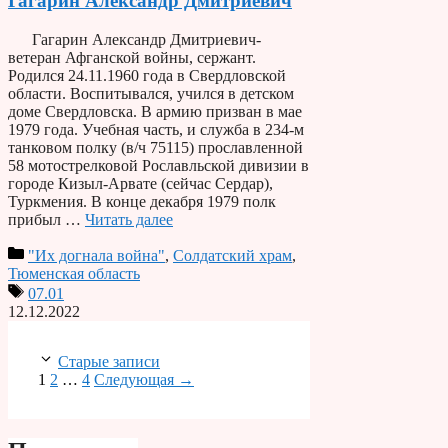
Гагарин Александр Дмитриевич
Гагарин Александр Дмитриевич-
ветеран Афганской войны, сержант.
Родился 24.11.1960 года в Свердловской
области. Воспитывался, учился в детском
доме Свердловска. В армию призван в мае
1979 года. Учебная часть, и служба в 234-м
танковом полку (в/ч 75115) прославленной
58 мотострелковой Рославльской дивизии в
городе Кизыл-Арвате (сейчас Сердар),
Туркмения. В конце декабря 1979 полк
прибыл …
Читать далее
"Их догнала война"
,
Солдатский храм
,
Тюменская область
07.01
12.12.2022
Старые записи
Страница
Страница
Страница
1
2
…
4
Следующая
→