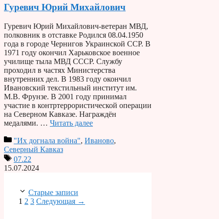
Гуревич Юрий Михайлович
Гуревич Юрий Михайлович-ветеран МВД,
полковник в отставке Родился 08.04.1950
года в городе Чернигов Украинской ССР. В
1971 году окончил Харьковское военное
училище тыла МВД СССР. Службу
проходил в частях Министерства
внутренних дел. В 1983 году окончил
Ивановский текстильный институт им.
М.В. Фрунзе. В 2001 году принимал
участие в контртеррористической операции
на Северном Кавказе. Награждён
медалями. …
Читать далее
"Их догнала война"
,
Иваново
,
Северный Кавказ
07.22
15.07.2024
Старые записи
Страница
Страница
Страница
1
2
3
Следующая
→