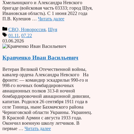
Хмельницкого и Александра Невского
бригаде (войсковая часть 03333; город Шуя,
Ивановская область). С 1 июня 2022 года
П.В. Кулешов …
Читать далее
СВО, Новороссия
,
Шуя
01.11
,
07.22
03.06.2026
Кравченко Иван Васильевич
Ветеран Великой Отечественной войны,
кавалер ордена Александра Невского На
фронте: — командир эскадрильи 990-го и
998-го ночных бомбардировочных
авиационных полков 313-й ночной
бомбардировочной авиационной дивизии,
капитан. Родился 26 сентября 1911 года в
селе Тиница, ныне Бахмачского района
Черниговской области Украины. Украинец.
В Красной Армии с августа 1933 года.
Окончил военную школу летчиков. В
первые …
Читать далее