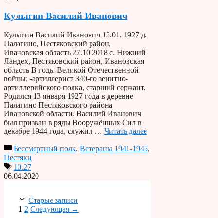
Кулыгин Василий Иванович
Кулыгин Василий Иванович 13.01. 1927 д.
Палагино, Пестяковский район,
Ивановская область 27.10.2018 с. Нижний
Ландех, Пестяковский район, Ивановская
область В годы Великой Отечественной
войны: -артиллерист 340-го зенитно-
артиллерийского полка, старший сержант.
Родился 13 января 1927 года в деревне
Палагино Пестяковского района
Ивановской области. Василий Иванович
был призван в ряды Вооружённых Сил в
декабре 1944 года, служил …
Читать далее
Бессмертный полк
,
Ветераны 1941-1945
,
Пестяки
10.27
06.04.2020
Старые записи
Страница
Страница
1
2
Следующая
→