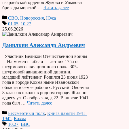
гвардейской орденов Жукова и Ушакова
бригады морской …
Читать далее
СВО, Новороссия
,
Южа
01.05
,
10.27
25.06.2026
Данилкин Александр Андреевич
Участник Великой Отечественной войны
На момент гибели — летчик 175-го
штурмового авиационного полка 305-
штурмовой авиационной дивизии,
младший лейтенант. Родился 23 июня 1923
года в городе Кохма ныне Ивановской
области в семье рабочих. Русский. Окончил
8 классов школы в родном городе. Жил по
адресу ул. Октябрьская, д.22. В апреле 1941
года был …
Читать далее
Бессмертный полк
,
Книга памяти 1941-
1945
,
Кохма
10.27
,
ВВС