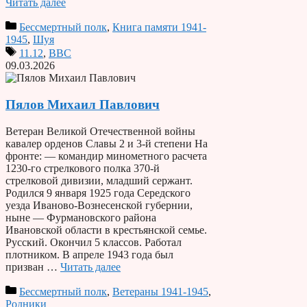
Читать далее
Бессмертный полк
,
Книга памяти 1941-
1945
,
Шуя
11.12
,
ВВС
09.03.2026
Пялов Михаил Павлович
Ветеран Великой Отечественной войны
кавалер орденов Славы 2 и 3-й степени На
фронте: — командир минометного расчета
1230-го стрелкового полка 370-й
стрелковой дивизии, младший сержант.
Родился 9 января 1925 года Середского
уезда Иваново-Вознесенской губернии,
ныне — Фурмановского района
Ивановской области в крестьянской семье.
Русский. Окончил 5 классов. Работал
плотником. В апреле 1943 года был
призван …
Читать далее
Бессмертный полк
,
Ветераны 1941-1945
,
Родники