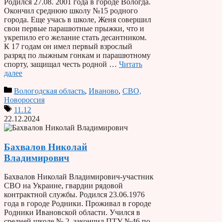
Родился 27.08. 2001 года в городе Вологда.
Окончил среднюю школу №15 родного
города. Еще учась в школе, Женя совершил
свои первые парашютные прыжки, что и
укрепило его желание стать десантником.
К 17 годам он имел первый взрослый
разряд по лыжным гонкам и парашютному
спорту, защищал честь родной …
Читать
далее
Вологодская область
,
Иваново
,
СВО,
Новороссия
11.12
22.12.2024
Бахвалов Николай
Владимирович
Бахвалов Николай Владимирович-участник
СВО на Украине, гвардии рядовой
контрактной службы. Родился 23.06.1976
года в городе Родники. Проживал в городе
Родники Ивановской области. Учился в
средней школе № 2, закончил ПТУ №46 по