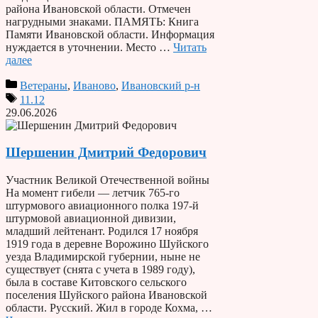
района Ивановской области. Отмечен
нагрудными знаками. ПАМЯТЬ: Книга
Памяти Ивановской области. Информация
нуждается в уточнении. Место …
Читать
далее
Ветераны
,
Иваново
,
Ивановский р-н
11.12
29.06.2026
Шершенин Дмитрий Федорович
Участник Великой Отечественной войны
На момент гибели — летчик 765-го
штурмового авиационного полка 197-й
штурмовой авиационной дивизии,
младший лейтенант. Родился 17 ноября
1919 года в деревне Ворожино Шуйского
уезда Владимирской губернии, ныне не
существует (снята с учета в 1989 году),
была в составе Китовского сельского
поселения Шуйского района Ивановской
области. Русский. Жил в городе Кохма, …