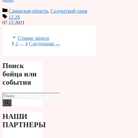
Самарская область
,
Солдатский храм
12.28
07.12.2021
Старые записи
Страница
Страница
Страница
1
2
…
4
Следующая
→
Поиск
бойца или
события
Поиск:
НАШИ
ПАРТНЕРЫ