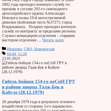
2002 года проходил военную службу по
призыву в составе 292-го самоходного
артиллерийского ордена Александра
Невского полка 19-й мотострелковой
дивизии (войсковая часть №37271; город
Владикавказ). Позднее проходил военную
службу по контракту за пределами региона.
Служил командиром отделения – старшим
мастером отделения …
Читать далее
Иваново
,
СВО, Новороссия
04.04
,
12.28
23.01.2023
Гибель бойцов 154-го ооСпН ГРУ
в районе дворца Тадж-Бек в
Кабуле (28.12.1979)
28 декабря 1979 года в результате огневого
воздействия со стороны 3-го парашютно-
десантного батальона 350-го гвардейского