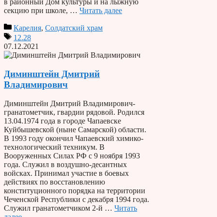
в районный Дом культуры и на лыжную
секцию при школе, …
Читать далее
Карелия
,
Солдатский храм
12.28
07.12.2021
Диминштейн Дмитрий
Владимирович
Диминштейн Дмитрий Владимирович-
гранатометчик, гвардии рядовой. Родился
13.04.1974 года в городе Чапаевске
Куйбышевской (ныне Самарской) области.
В 1993 году окончил Чапаевский химико-
технологический техникум. В
Вооруженных Силах РФ с 9 ноября 1993
года. Служил в воздушно-десантных
войсках. Принимал участие в боевых
действиях по восстановлению
конституционного порядка на территории
Чеченской Республики с декабря 1994 года.
Служил гранатометчиком 2-й …
Читать
далее