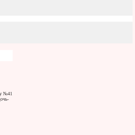
лу №41
очь-