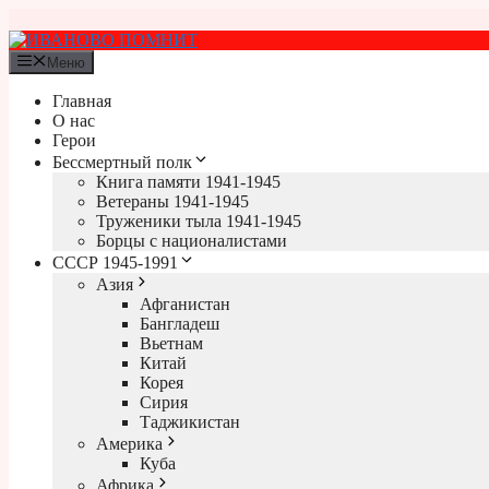
Перейти
к
содержимому
Меню
Главная
О нас
Герои
Бессмертный полк
Книга памяти 1941-1945
Ветераны 1941-1945
Труженики тыла 1941-1945
Борцы с националистами
СССР 1945-1991
Азия
Афганистан
Бангладеш
Вьетнам
Китай
Корея
Сирия
Таджикистан
Америка
Куба
Африка