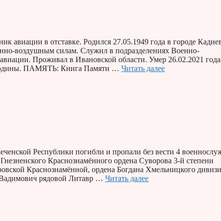
к авиации в отставке. Родился 27.05.1949 года в городе Кадие
енно-воздушным силам. Служил в подразделениях Военно-
авиации. Проживал в Ивановской области. Умер 26.02.2021 года
 Родины. ПАМЯТЬ: Книга Памяти …
Читать далее
Чеченской Республики погибли и пропали без вести 4 военносл
го Гнезненского Краснознамённого ордена Суворова 3-й степени
ровской Краснознамённой, ордена Богдана Хмельницкого дивизи
 Вадимович рядовой Литавр …
Читать далее