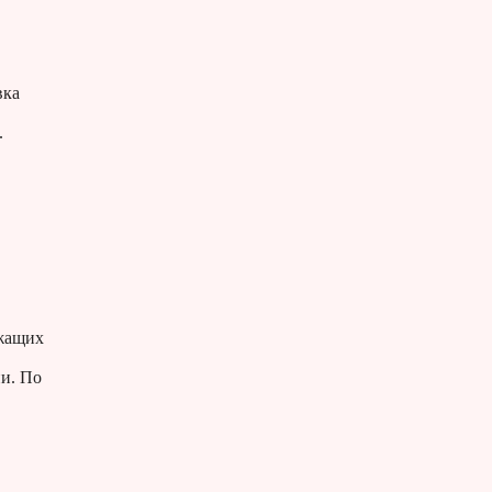
вка
.
ужащих
и. По