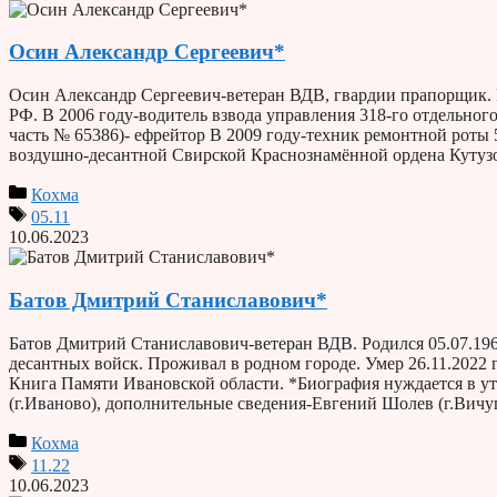
Осин Александр Сергеевич*
Осин Александр Сергеевич-ветеран ВДВ, гвардии прапорщик. 
РФ. В 2006 году-водитель взвода управления 318-го отдельно
часть № 65386)- ефрейтор В 2009 году-техник ремонтной роты 
воздушно-десантной Свирской Краснознамённой ордена Кутузо
Кохма
05.11
10.06.2023
Батов Дмитрий Станиславович*
Батов Дмитрий Станиславович-ветеран ВДВ. Родился 05.07.196
десантных войск. Проживал в родном городе. Умер 26.11.202
Книга Памяти Ивановской области. *Биография нуждается в у
(г.Иваново), дополнительные сведения-Евгений Шолев (г.Вичу
Кохма
11.22
10.06.2023