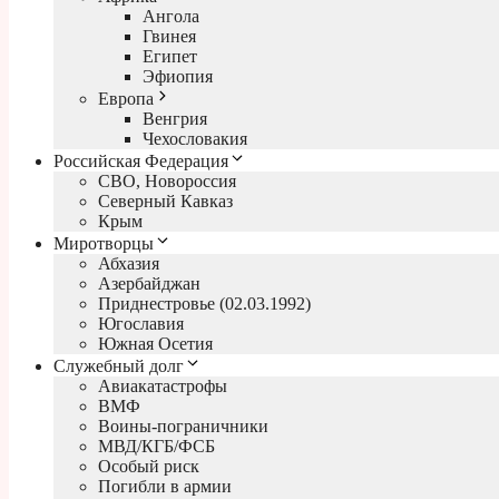
Ангола
Гвинея
Египет
Эфиопия
Европа
Венгрия
Чехословакия
Российская Федерация
СВО, Новороссия
Северный Кавказ
Крым
Миротворцы
Абхазия
Азербайджан
Приднестровье (02.03.1992)
Югославия
Южная Осетия
Служебный долг
Авиакатастрофы
ВМФ
Воины-пограничники
МВД/КГБ/ФСБ
Особый риск
Погибли в армии