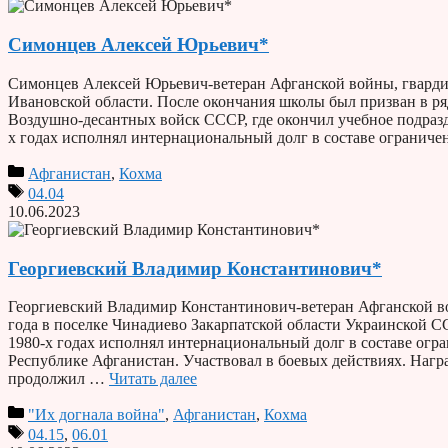
Симонцев Алексей Юрьевич*
Симонцев Алексей Юрьевич-ветеран Афганской войны, гвардии 
Ивановской области. После окончания школы был призван в 
Воздушно-десантных войск СССР, где окончил учебное подразд
х годах исполнял интернациональный долг в составе огранич
Афганистан
,
Кохма
04.04
10.06.2023
Георгиевский Владимир Константинович*
Георгиевский Владимир Константинович-ветеран Афганской во
года в поселке Чинадиево Закарпатской области Украинской С
1980-х годах исполнял интернациональный долг в составе огр
Республике Афганистан. Участвовал в боевых действиях. Наг
продолжил …
Читать далее
"Их догнала война"
,
Афганистан
,
Кохма
04.15
,
06.01