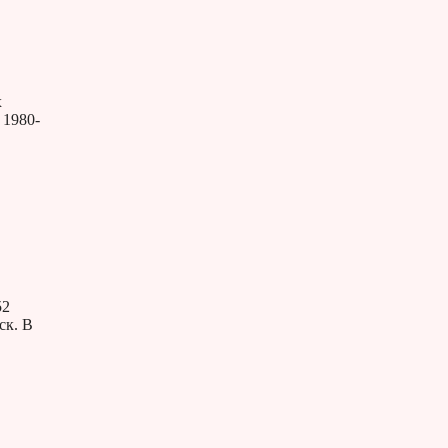
х
 1980-
52
ск. В