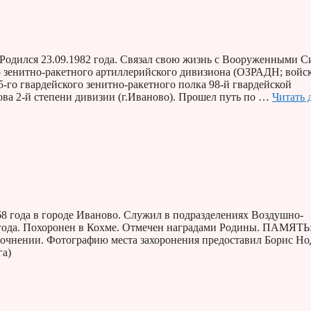
Родился 23.09.1982 года. Связал свою жизнь с Вооруженными 
го зенитно-ракетного артиллерийского дивизиона (ОЗРАДН; войс
5-го гвардейского зенитно-ракетного полка 98-й гвардейской
ва 2-й степени дивизии (г.Иваново). Прошел путь по …
Читать 
8 года в городе Иваново. Служил в подразделениях Воздушно-
2 года. Похоронен в Кохме. Отмечен наградами Родины. ПАМЯТЬ
точнении. Фотографию места захоронения предоставил Борис Но
га)