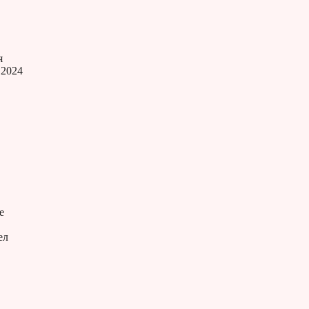
я
 2024
е
ел