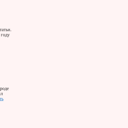
татьи.
 году
ороде
ыл
ть