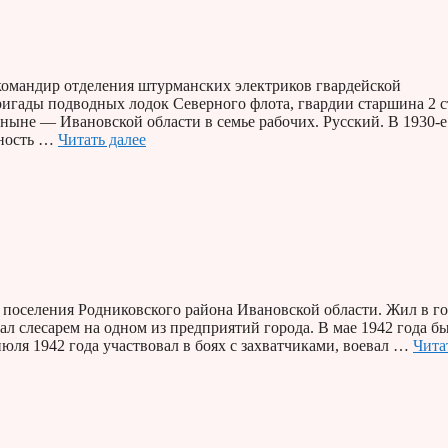
омандир отделения штурманских электриков гвардейской
игады подводных лодок Северного флота, гвардии старшина 2 с
ныне — Ивановской области в семье рабочих. Русский. В 1930-е
ьность …
Читать далее
о поселения Родниковского района Ивановской области. Жил в г
отал слесарем на одном из предприятий города. В мае 1942 года б
ля 1942 года участвовал в боях с захватчиками, воевал …
Чита