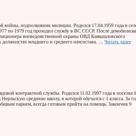
 войны, подполковник милиции. Родился 17.04.1959 года в сел
977 по 1979 год проходил службу в ВС СССР. После демобилиз
милиционера вневедомственной охраны ОВД Камышловского
 должностях младшего и среднего начсостава. …
Читать далее
овой контрактной службы. Родился 11.02.1997 года в поселке 
 Нерльскую среднюю школу, в которой обучался с 1 класса. За г
юбивым парнем, всегда готовым прийти на помощь. Закончив 9