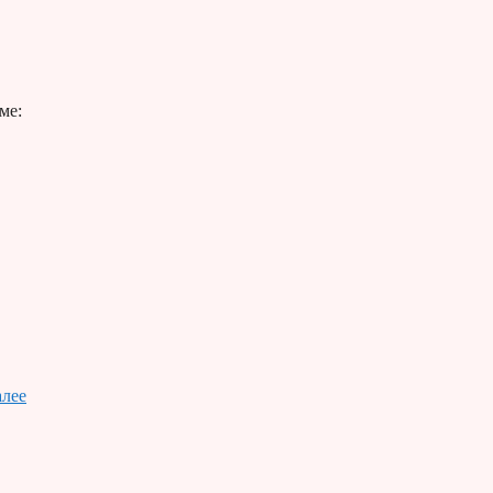
ме:
алее