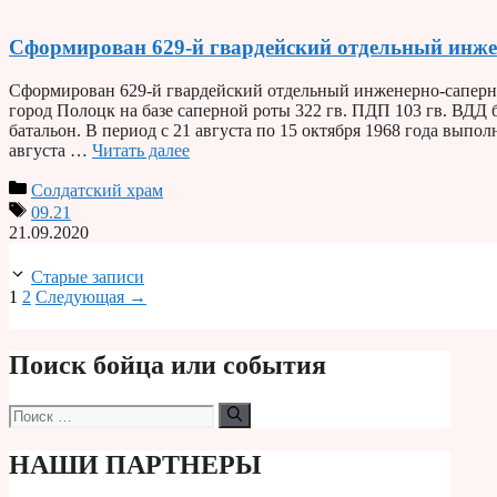
Сформирован 629-й гвардейский отдельный инжен
Сформирован 629-й гвардейский отдельный инженерно-саперный
город Полоцк на базе саперной роты 322 гв. ПДП 103 гв. ВД
батальон. В период с 21 августа по 15 октября 1968 года выпо
августа …
Читать далее
Солдатский храм
09.21
21.09.2020
Старые записи
Страница
Страница
1
2
Следующая
→
Поиск бойца или события
Поиск:
НАШИ ПАРТНЕРЫ