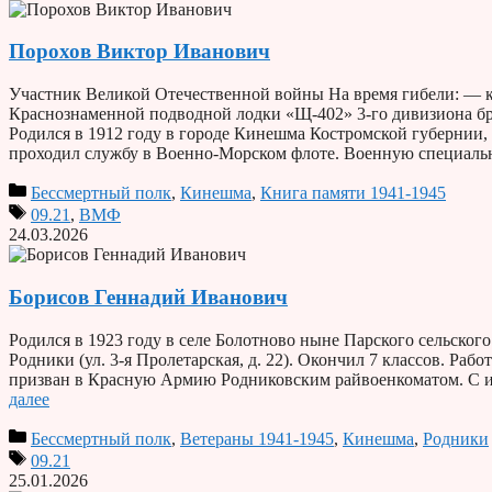
Порохов Виктор Иванович
Участник Великой Отечественной войны На время гибели: — к
Краснознаменной подводной лодки «Щ-402» 3-го дивизиона бр
Родился в 1912 году в городе Кинешма Костромской губернии, 
проходил службу в Военно-Морском флоте. Военную специал
Бессмертный полк
,
Кинешма
,
Книга памяти 1941-1945
09.21
,
ВМФ
24.03.2026
Борисов Геннадий Иванович
Родился в 1923 году в селе Болотново ныне Парского сельског
Родники (ул. 3-я Пролетарская, д. 22). Окончил 7 классов. Раб
призван в Красную Армию Родниковским райвоенкоматом. С ию
далее
Бессмертный полк
,
Ветераны 1941-1945
,
Кинешма
,
Родники
09.21
25.01.2026