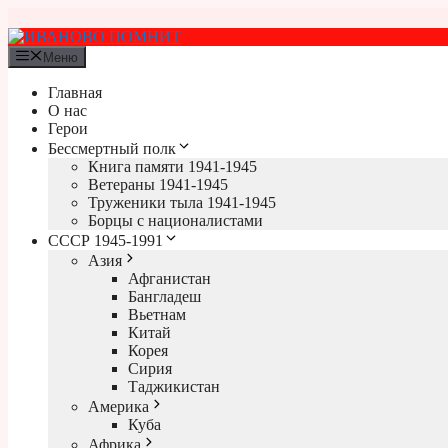
Перейти
к
содержимому
Меню
Главная
О нас
Герои
Бессмертный полк
Книга памяти 1941-1945
Ветераны 1941-1945
Труженики тыла 1941-1945
Борцы с националистами
СССР 1945-1991
Азия
Афганистан
Бангладеш
Вьетнам
Китай
Корея
Сирия
Таджикистан
Америка
Куба
Африка