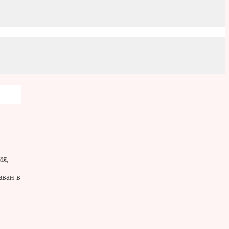
ия,
зван в