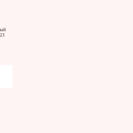
ный
 23