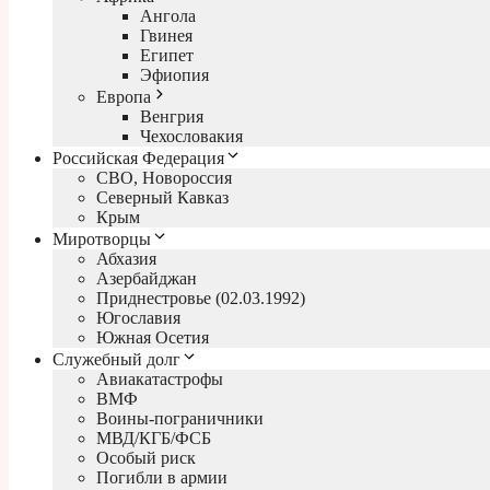
Ангола
Гвинея
Египет
Эфиопия
Европа
Венгрия
Чехословакия
Российская Федерация
СВО, Новороссия
Северный Кавказ
Крым
Миротворцы
Абхазия
Азербайджан
Приднестровье (02.03.1992)
Югославия
Южная Осетия
Служебный долг
Авиакатастрофы
ВМФ
Воины-пограничники
МВД/КГБ/ФСБ
Особый риск
Погибли в армии