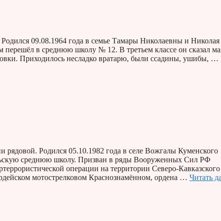
одился 09.08.1964 года в семье Тамары Николаевны и Николая
 перешёл в среднюю школу № 12. В третьем классе он сказал ма
нировки. Приходилось несладко вратарю, были ссадины, ушибы, …
 рядовой. Родился 05.10.1982 года в селе Вожгалы Куменского
брьскую среднюю школу. Призван в ряды Вооруженных Сил РФ
ртеррористической операции на территории Северо-Кавказского
ардейском мотострелковом Краснознамённом, ордена …
Читать д