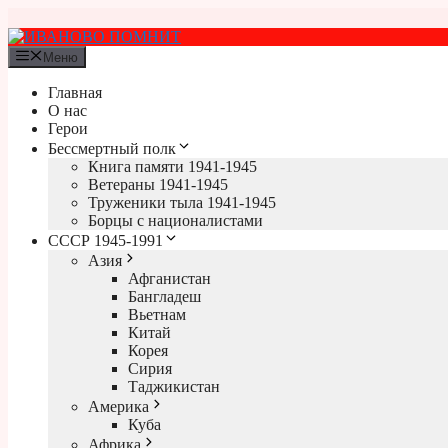
Перейти
к
содержимому
Меню
Главная
О нас
Герои
Бессмертный полк
Книга памяти 1941-1945
Ветераны 1941-1945
Труженики тыла 1941-1945
Борцы с националистами
СССР 1945-1991
Азия
Афганистан
Бангладеш
Вьетнам
Китай
Корея
Сирия
Таджикистан
Америка
Куба
Африка