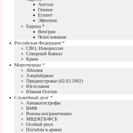
Ангола
Гвинея
Египет
Эфиопия
Европа
Венгрия
Чехословакия
Российская Федерация
СВО, Новороссия
Северный Кавказ
Крым
Миротворцы
Абхазия
Азербайджан
Приднестровье (02.03.1992)
Югославия
Южная Осетия
Служебный долг
Авиакатастрофы
ВМФ
Воины-пограничники
МВД/КГБ/ФСБ
Особый риск
Погибли в армии