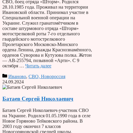
СВО, боец отряда «Шторм». Родился
28.10.1985 года. Проживал на территории
Ивановской области. Принимал участие в
Специальной военной операции на
Украине. Служил гранатомётчиком в
составе штурмового отряда «Шторм»
мотострелковой роты 7-го отдельного
гвардейского мотострелкового
Пролетарского Московско-Минского
ордена Ленина, дважды Краснознамённого,
орденов Суворова и Кутузова полка. Жетон
— АВ-255794, позывной «Арти». С 9
октября …
Читать далее
Иваново
,
СВО, Новороссия
24.09.2024
Батаев Сергей Николаевич
Батаев Сергей Николаевич-участник СВО
на Украине. Родился 01.05.1990 года в селе
Новое Горяново Тейковского района. В
2003 году окончил 7 классов
Новогоряновской средней школы.