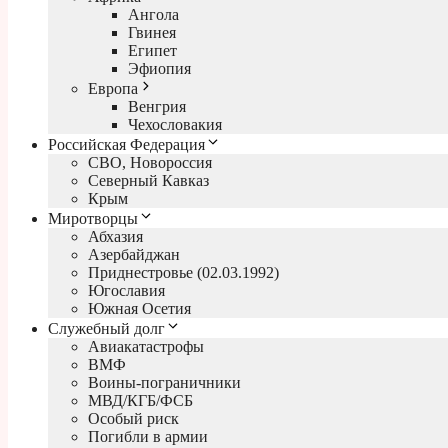
Ангола
Гвинея
Египет
Эфиопия
Европа
Венгрия
Чехословакия
Российская Федерация
СВО, Новороссия
Северный Кавказ
Крым
Миротворцы
Абхазия
Азербайджан
Приднестровье (02.03.1992)
Югославия
Южная Осетия
Служебный долг
Авиакатастрофы
ВМФ
Воины-пограничники
МВД/КГБ/ФСБ
Особый риск
Погибли в армии