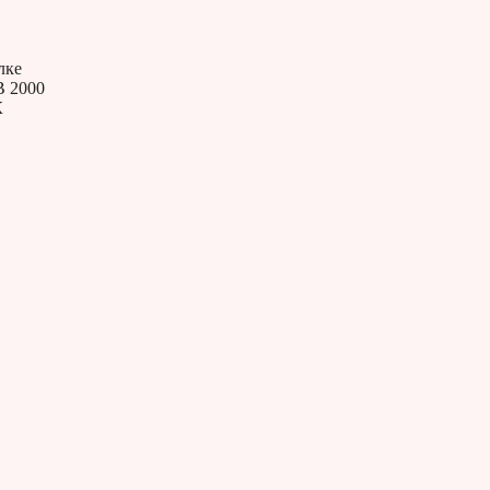
лке
В 2000
К