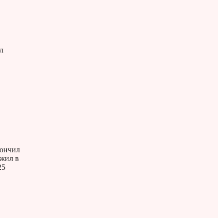
л
кончил
ужил в
25