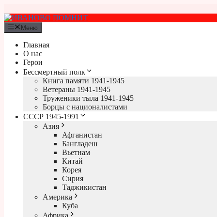
Перейти
к
содержимому
Меню
Главная
О нас
Герои
Бессмертный полк
Книга памяти 1941-1945
Ветераны 1941-1945
Труженики тыла 1941-1945
Борцы с националистами
СССР 1945-1991
Азия
Афганистан
Бангладеш
Вьетнам
Китай
Корея
Сирия
Таджикистан
Америка
Куба
Африка