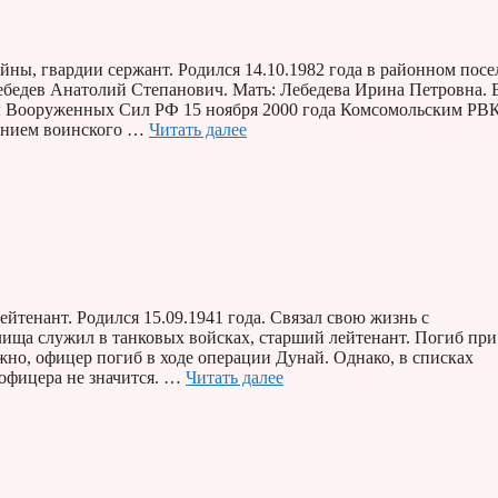
ны, гвардии сержант. Родился 14.10.1982 года в районном посе
ебедев Анатолий Степанович. Мать: Лебедева Ирина Петровна. 
ды Вооруженных Сил РФ 15 ноября 2000 года Комсомольским РВ
оением воинского …
Читать далее
енант. Родился 15.09.1941 года. Связал свою жизнь с
ща служил в танковых войсках, старший лейтенант. Погиб при
жно, офицер погиб в ходе операции Дунай. Однако, в списках
 офицера не значится. …
Читать далее