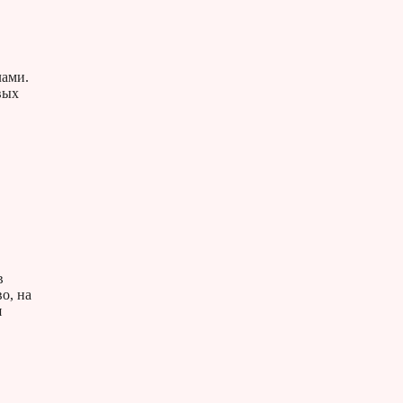
лами.
вых
в
о, на
я