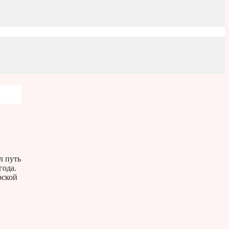
л путь
года.
рской