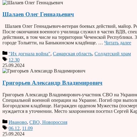
Шалаев Олег Геннадьевич
Шалаев Олег Геннадьевич-ветеран боевых действий, майор. Р
После окончания военного училища служил в частях ВДВ, спе
действиях, в том числе на территории Чеченской Республики. 
городе Тольятти, на Баныкинском кладбище. …
Читать далее
"Их догнала война"
,
Самарская область
,
Солдатский храм
12.30
25.09.2024
Григорьев Александр Владимирович
Григорьев Александр Владимирович-участник СВО на Украине. 
Специальной военной операции на Украине. Погиб при выполне
Богородском кладбище. Награжден орденом Мужества (посме
нуждается в уточнении. Место захоронения посетил Сергей Кар
Иваново
,
СВО, Новороссия
06.12
,
11.09
25.09.2024