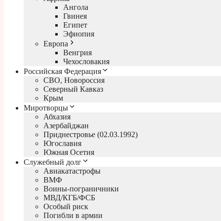
Ангола
Гвинея
Египет
Эфиопия
Европа
Венгрия
Чехословакия
Российская Федерация
СВО, Новороссия
Северный Кавказ
Крым
Миротворцы
Абхазия
Азербайджан
Приднестровье (02.03.1992)
Югославия
Южная Осетия
Служебный долг
Авиакатастрофы
ВМФ
Воины-пограничники
МВД/КГБ/ФСБ
Особый риск
Погибли в армии