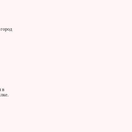
 город
 в
лке.