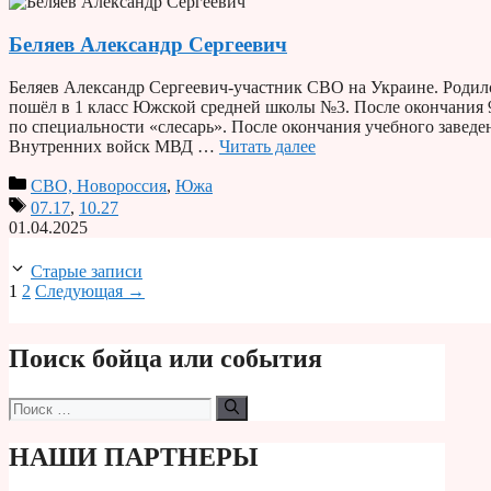
Беляев Александр Сергеевич
Беляев Александр Сергеевич-участник СВО на Украине. Родилс
пошёл в 1 класс Южской средней школы №3. После окончания 
по специальности «слесарь». После окончания учебного завед
Внутренних войск МВД …
Читать далее
СВО, Новороссия
,
Южа
07.17
,
10.27
01.04.2025
Старые записи
Страница
Страница
1
2
Следующая
→
Поиск бойца или события
Поиск:
НАШИ ПАРТНЕРЫ