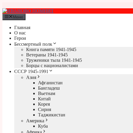
Перейти
к
содержимому
Меню
Главная
О нас
Герои
Бессмертный полк
Книга памяти 1941-1945
Ветераны 1941-1945
Труженики тыла 1941-1945
Борцы с националистами
СССР 1945-1991
Азия
Афганистан
Бангладеш
Вьетнам
Китай
Корея
Сирия
Таджикистан
Америка
Куба
Африка