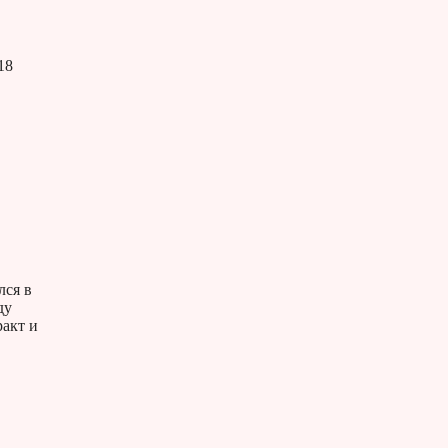
18
лся в
ду
ракт и