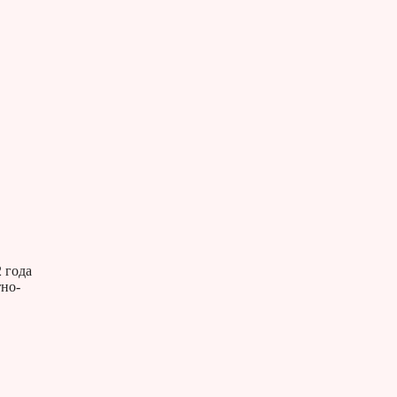
 года
тно-