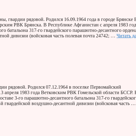
, гвардии рядовой. Родился 16.09.1964 года в городе Брянске 
ским РВК Брянска. В Республике Афганистан с апреля 1983 год
го батальона 317-го гвардейского парашютно-десантного орден
тной дивизии (войсковая часть полевая почта 24742; …
Читать д
ии рядовой. Родился 07.12.1964 в поселке Первомайский
 апреля 1983 года Ветковским РВК Гомельской области БССР. 
оставе 3-го парашютно-десантного батальона 317-го гвардейско
й гвардейской воздушно-десантной дивизии (войсковая часть …