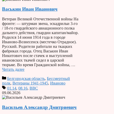
Васькин Иван Иванович
Ветеран Великой Отечественной войны На
фронте: — штурман звена, эскадрильи 3-го
/ 18-го гвардейского авиационного полка
дальнего действия, гвардии капитан/майор.
Родился 14 июня 1914 года в городе
Иваново-Вознесенск (местечко Отрадное).
Русский. Родители работали на ткацких
фабриках города. Отец Васькин Иван
Никитович после стачек и выступлений
ивановских ткачей сидел в царской
тюрьме. Во время Гражданской войны, …
Читать далее
Белгородская область
,
Бессмертный
полк
,
Ветераны 1941-1945
,
Иваново
01.14
,
08.16
,
ВВС
09.06.2026
Васильев Александр Дмитриевич