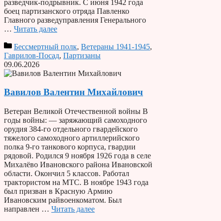
разведчик-подрывник. С июня 1942 года
боец партизанского отряда Павленко
Главного разведуправления Генерального
…
Читать далее
Бессмертный полк
,
Ветераны 1941-1945
,
Гаврилов-Посад
,
Партизаны
09.06.2026
Вавилов Валентин Михайлович
Ветеран Великой Отечественной войны В
годы войны: — заряжающий самоходного
орудия 384-го отдельного гвардейского
тяжелого самоходного артиллерийского
полка 9-го танкового корпуса, гвардии
рядовой. Родился 9 ноября 1926 года в селе
Михалёво Ивановского района Ивановской
области. Окончил 5 классов. Работал
трактористом на МТС. В ноябре 1943 года
был призван в Красную Армию
Ивановским райвоенкоматом. Был
направлен …
Читать далее