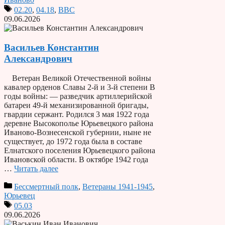
02.20
,
04.18
,
ВВС
09.06.2026
Васильев Константин
Александрович
Ветеран Великой Отечественной войны
кавалер орденов Славы 2-й и 3-й степени В
годы войны: — разведчик артиллерийской
батареи 49-й механизированной бригады,
гвардии сержант. Родился 3 мая 1922 года
деревне Высокополье Юрьевецкого района
Иваново-Вознесенской губернии, ныне не
существует, до 1972 года была в составе
Елнатского поселения Юрьевецкого района
Ивановской области. В октябре 1942 года
…
Читать далее
Бессмертный полк
,
Ветераны 1941-1945
,
Юрьевец
05.03
09.06.2026