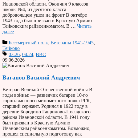
Ивановской области. Окончил 9 классов
школы №4, из десятого класса
добровольцем ушел на фронт В октябре
1943 года был призван в Красную Армию
Тейковским райвоенкоматом. В …
Читать
далее
Бессмертный полк
,
Ветераны 1941-1945
,
Тейково
03.26
,
04.24
,
ВВС
09.06.2026
Ваганов Василий Андреевич
Ветеран Великой Отечественной войны В
годы войны: — разведчик батареи 10-го
горно-вьючного минометного полка РГК,
старший сержант. Родился в 1922 году в
деревне Бородино Гаврилово-Посадского
района Ивановской области. В 1941 году
был призван в Красную Армию
Ивановским райвоенкоматом. Возможно,
прошел специальную подготовку как